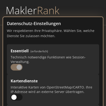
Makler
Rank
powered by
WAVEPOINT
Datenschutz-Einstellungen
Wir respektieren Ihre Privatsphäre. Wählen Sie, welche
Immobilienmarketing Martina
Dienste Sie zulassen möchten.
Hübner GmbH & Co.KG
Marktpl. 11, 91301 Forchheim
Essentiell
(erforderlich)
Technisch notwendige Funktionen wie Session-
immobilien-forchheim.com
Verwaltung.
162
3
6
Kartendienste
Gesamtpunkte
Städte
Top 10 Rankings
Interaktive Karten von OpenStreetMap/CARTO. Ihre
IP-Adresse wird an externe Server übertragen.
Ist das Ihr Unternehmen?
Verifizieren Sie Ihr Profil, bearbeiten Sie Ihre