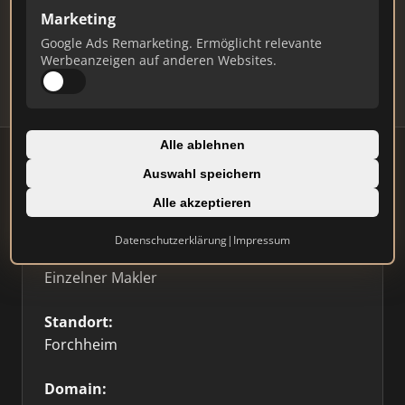
Marketing
Daten und erhalten Sie monatliche Ranking-
Updates.
Google Ads Remarketing. Ermöglicht relevante
Werbeanzeigen auf anderen Websites.
Profil beanspruchen
Alle ablehnen
Auswahl speichern
Firmenprofil
Alle akzeptieren
Datenschutzerklärung
|
Impressum
Typ:
Einzelner Makler
Standort:
Forchheim
Domain: