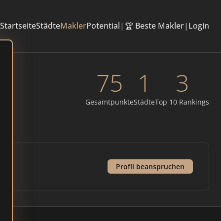
Startseite
Städte
Makler
Potential
|
🏆 Beste Makler
|
Login
75
1
3
Gesamtpunkte
Städte
Top 10 Rankings
Profil beanspruchen