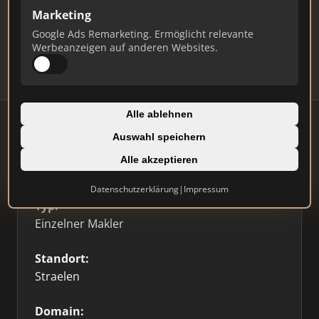
Marketing
Daten und erhalten Sie monatliche Ranking-
Updates.
Google Ads Remarketing. Ermöglicht relevante
Werbeanzeigen auf anderen Websites.
Profil beanspruchen
Alle ablehnen
Auswahl speichern
Alle akzeptieren
Firmenprofil
⭐ Etabliert
🥇 Top 3
Datenschutzerklärung
|
Impressum
Typ:
Einzelner Makler
Standort:
Straelen
Domain: