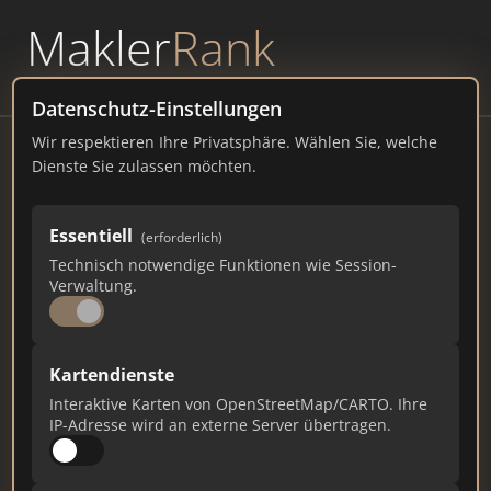
Makler
Rank
powered by
WAVEPOINT
Datenschutz-Einstellungen
Wir respektieren Ihre Privatsphäre. Wählen Sie, welche
Immobilien Center Teeuwen GmbH
Dienste Sie zulassen möchten.
aktuell nur telefonisch und per E-Mail
erreichbar, 47638 Straelen
Essentiell
(erforderlich)
Technisch notwendige Funktionen wie Session-
teeuwen-immobilien.de
Verwaltung.
675
1
22
Kartendienste
Gesamtpunkte
Städte
Top 10 Rankings
Interaktive Karten von OpenStreetMap/CARTO. Ihre
IP-Adresse wird an externe Server übertragen.
Ist das Ihr Unternehmen?
Verifizieren Sie Ihr Profil, bearbeiten Sie Ihre