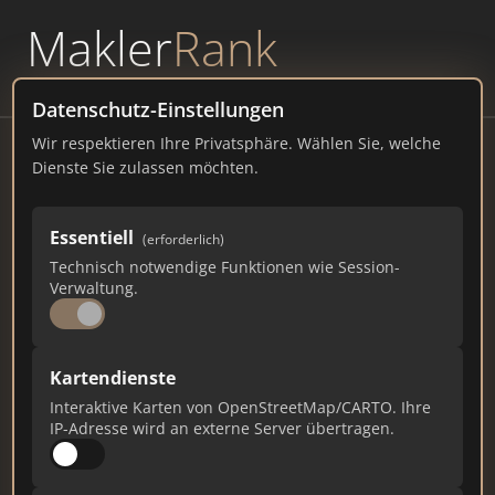
Makler
Rank
powered by
WAVEPOINT
Datenschutz-Einstellungen
Wir respektieren Ihre Privatsphäre. Wählen Sie, welche
Immobilien
Dienste Sie zulassen möchten.
98318 Die Stadt
Essentiell
(erforderlich)
koenigswinter.de
Technisch notwendige Funktionen wie Session-
Verwaltung.
105
1
4
Gesamtpunkte
Städte
Top 10 Rankings
Kartendienste
Interaktive Karten von OpenStreetMap/CARTO. Ihre
IP-Adresse wird an externe Server übertragen.
Ist das Ihr Unternehmen?
Verifizieren Sie Ihr Profil, bearbeiten Sie Ihre
Daten und erhalten Sie monatliche Ranking-