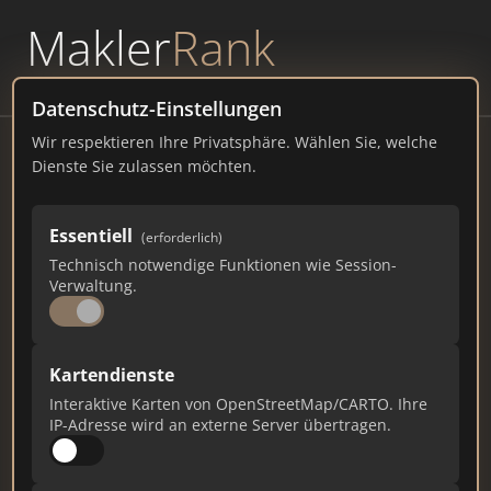
Makler
Rank
powered by
WAVEPOINT
Datenschutz-Einstellungen
Wir respektieren Ihre Privatsphäre. Wählen Sie, welche
IMMO LIFE VISION
Dienste Sie zulassen möchten.
Im Ermlisgrund 6, 76337 Waldbronn
Essentiell
(erforderlich)
immo-life-vision.de
Technisch notwendige Funktionen wie Session-
Verwaltung.
183
2
4
Gesamtpunkte
Städte
Top 10 Rankings
Kartendienste
Interaktive Karten von OpenStreetMap/CARTO. Ihre
IP-Adresse wird an externe Server übertragen.
Ist das Ihr Unternehmen?
Verifizieren Sie Ihr Profil, bearbeiten Sie Ihre
Daten und erhalten Sie monatliche Ranking-