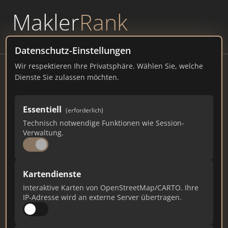
Makler
Rank
powered by
WAVEPOINT
Datenschutz-Einstellungen
Wir respektieren Ihre Privatsphäre. Wählen Sie, welche
IMMO Holm - Daniel Hofmann - Ihr
Dienste Sie zulassen möchten.
Immobilienmakler in Holm, Wedel,
Kreis Pinneberg und Hamburger
Essentiell
(erforderlich)
Westen
Technisch notwendige Funktionen wie Session-
Verwaltung.
Hauptstraße 10, 25488 Holm
immo-holm.de
Kartendienste
318
2
12
Interaktive Karten von OpenStreetMap/CARTO. Ihre
IP-Adresse wird an externe Server übertragen.
Gesamtpunkte
Städte
Top 10 Rankings