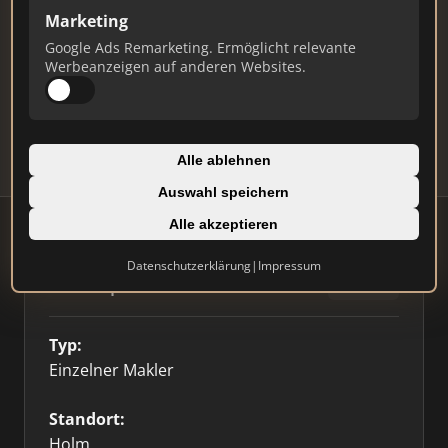
Marketing
Ist das Ihr Unternehmen?
Google Ads Remarketing. Ermöglicht relevante
Verifizieren Sie Ihr Profil, bearbeiten Sie Ihre
Werbeanzeigen auf anderen Websites.
Daten und erhalten Sie monatliche Ranking-
Updates.
Profil beanspruchen
Alle ablehnen
Auswahl speichern
Alle akzeptieren
Datenschutzerklärung
|
Impressum
Firmenprofil
🥇 Top 3
Typ:
Einzelner Makler
Standort:
Holm