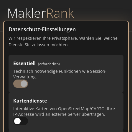
Makler
Rank
powered by
WAVEPOINT
Datenschutz-Einstellungen
Wir respektieren Ihre Privatsphäre. Wählen Sie, welche
Hensel Immobilien Service
Dienste Sie zulassen möchten.
Hitdorfer Straße 279, 51371 Leverkusen
Essentiell
(erforderlich)
his-monheim.de
Technisch notwendige Funktionen wie Session-
Verwaltung.
20
2
0
Gesamtpunkte
Städte
Top 10 Rankings
Kartendienste
Interaktive Karten von OpenStreetMap/CARTO. Ihre
IP-Adresse wird an externe Server übertragen.
Ist das Ihr Unternehmen?
Verifizieren Sie Ihr Profil, bearbeiten Sie Ihre
Daten und erhalten Sie monatliche Ranking-