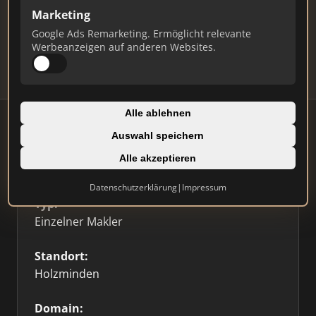
Marketing
Daten und erhalten Sie monatliche Ranking-
Updates.
Google Ads Remarketing. Ermöglicht relevante
Werbeanzeigen auf anderen Websites.
Profil beanspruchen
Alle ablehnen
Auswahl speichern
Alle akzeptieren
Firmenprofil
⭐ Etabliert
🥇 Top 3
Datenschutzerklärung
|
Impressum
Typ:
Einzelner Makler
Standort:
Holzminden
Domain: