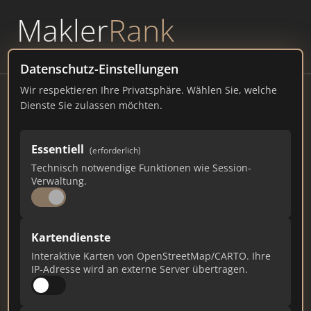
Makler
Rank
powered by
WAVEPOINT
Datenschutz-Einstellungen
Wir respektieren Ihre Privatsphäre. Wählen Sie, welche
Heise Estate Property Management
Dienste Sie zulassen möchten.
GmbH & Co. KG
Ernst-August-Straße 37A, 37603 Holzminden
Essentiell
(erforderlich)
Technisch notwendige Funktionen wie Session-
immobilien-heise.de
Verwaltung.
1.982
8
56
Kartendienste
Gesamtpunkte
Städte
Top 10 Rankings
Interaktive Karten von OpenStreetMap/CARTO. Ihre
IP-Adresse wird an externe Server übertragen.
Ist das Ihr Unternehmen?
Verifizieren Sie Ihr Profil, bearbeiten Sie Ihre