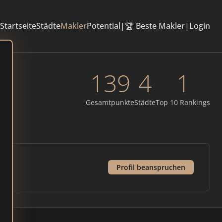
Startseite
Städte
Makler
Potential
|
🏆 Beste Makler
|
Login
139
4
1
Gesamtpunkte
Städte
Top 10 Rankings
Profil beanspruchen