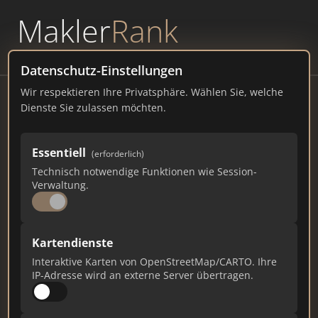
Makler
Rank
powered by
WAVEPOINT
Datenschutz-Einstellungen
Wir respektieren Ihre Privatsphäre. Wählen Sie, welche
Hagen am Teutoburger Wald
Dienste Sie zulassen möchten.
Schulstraße 7, 49170 Hagen a
Essentiell
(erforderlich)
hagen-atw.de
Technisch notwendige Funktionen wie Session-
Verwaltung.
102
2
4
Gesamtpunkte
Städte
Top 10 Rankings
Kartendienste
Interaktive Karten von OpenStreetMap/CARTO. Ihre
IP-Adresse wird an externe Server übertragen.
Ist das Ihr Unternehmen?
Verifizieren Sie Ihr Profil, bearbeiten Sie Ihre
Daten und erhalten Sie monatliche Ranking-