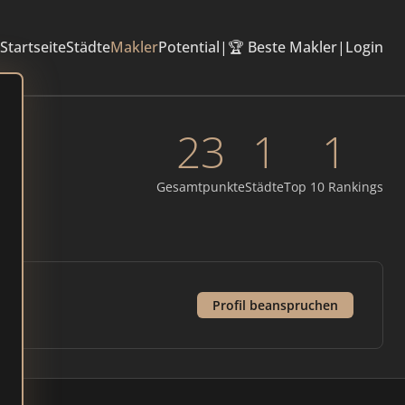
Startseite
Städte
Makler
Potential
|
🏆 Beste Makler
|
Login
23
1
1
Gesamtpunkte
Städte
Top 10 Rankings
Profil beanspruchen