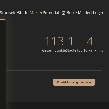
Startseite
Städte
Makler
Potential
|
🏆 Beste Makler
|
Login
113
1
4
Gesamtpunkte
Städte
Top 10 Rankings
Profil beanspruchen