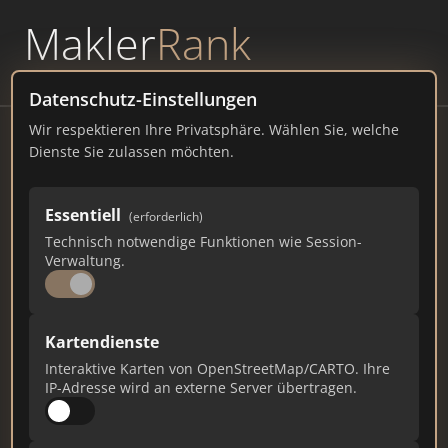
Makler
Rank
powered by
WAVEPOINT
Datenschutz-Einstellungen
Wir respektieren Ihre Privatsphäre. Wählen Sie, welche
Grösser Immobilien
Dienste Sie zulassen möchten.
Durlacher Str. 35, 75172 Pforzheim
Essentiell
(erforderlich)
groesser-immobilien.de
Technisch notwendige Funktionen wie Session-
Verwaltung.
55
2
1
Gesamtpunkte
Städte
Top 10 Rankings
Kartendienste
Interaktive Karten von OpenStreetMap/CARTO. Ihre
IP-Adresse wird an externe Server übertragen.
Ist das Ihr Unternehmen?
Verifizieren Sie Ihr Profil, bearbeiten Sie Ihre
Daten und erhalten Sie monatliche Ranking-