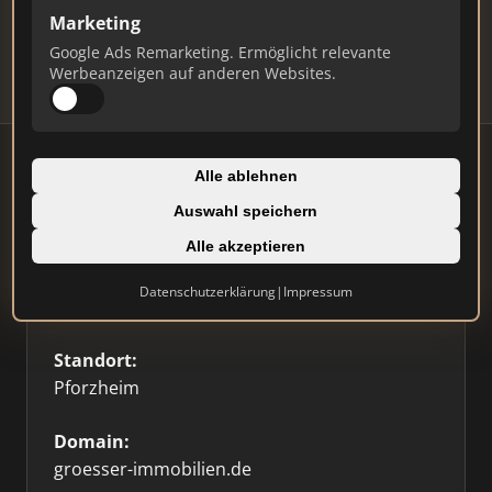
Updates.
Marketing
Profil beanspruchen
Google Ads Remarketing. Ermöglicht relevante
Werbeanzeigen auf anderen Websites.
Alle ablehnen
Auswahl speichern
Firmenprofil
Alle akzeptieren
Typ:
Datenschutzerklärung
|
Impressum
Einzelner Makler
Standort:
Pforzheim
Domain:
groesser-immobilien.de