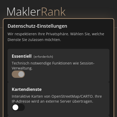
Makler
Rank
powered by
WAVEPOINT
Datenschutz-Einstellungen
Wir respektieren Ihre Privatsphäre. Wählen Sie, welche
Goldberg-Immobilien Sangerhausen
Dienste Sie zulassen möchten.
Rudolf-Breitscheid-Straße 2, 06526
Sangerhausen
Essentiell
(erforderlich)
Technisch notwendige Funktionen wie Session-
goldberg-immobilien-sangerhausen.de
Verwaltung.
453
2
14
Kartendienste
Gesamtpunkte
Städte
Top 10 Rankings
Interaktive Karten von OpenStreetMap/CARTO. Ihre
IP-Adresse wird an externe Server übertragen.
Ist das Ihr Unternehmen?
Verifizieren Sie Ihr Profil, bearbeiten Sie Ihre