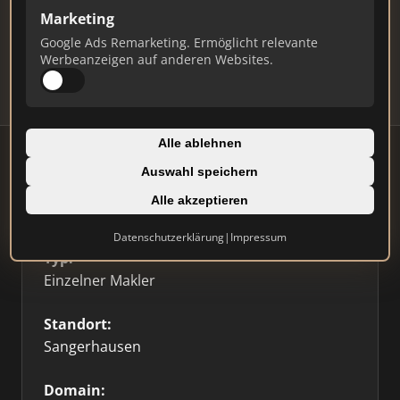
Marketing
Daten und erhalten Sie monatliche Ranking-
Updates.
Google Ads Remarketing. Ermöglicht relevante
Werbeanzeigen auf anderen Websites.
Profil beanspruchen
Alle ablehnen
Auswahl speichern
Alle akzeptieren
Firmenprofil
🥇 Top 3
Datenschutzerklärung
|
Impressum
Typ:
Einzelner Makler
Standort:
Sangerhausen
Domain: