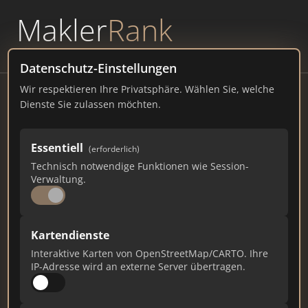
Makler
Rank
powered by
WAVEPOINT
Datenschutz-Einstellungen
Wir respektieren Ihre Privatsphäre. Wählen Sie, welche
Gök & Söhne Real Estate Agent
Dienste Sie zulassen möchten.
Prinzenstrasse 15, 33330 Gütersloh Vertreten
Essentiell
(erforderlich)
goek-immobilien.de
Technisch notwendige Funktionen wie Session-
Verwaltung.
33
1
0
Gesamtpunkte
Städte
Top 10 Rankings
Kartendienste
Interaktive Karten von OpenStreetMap/CARTO. Ihre
IP-Adresse wird an externe Server übertragen.
Ist das Ihr Unternehmen?
Verifizieren Sie Ihr Profil, bearbeiten Sie Ihre
Daten und erhalten Sie monatliche Ranking-