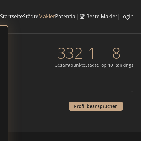
Startseite
Städte
Makler
Potential
|
🏆 Beste Makler
|
Login
332
1
8
Gesamtpunkte
Städte
Top 10 Rankings
Profil beanspruchen