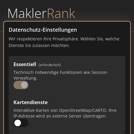
Makler
Rank
powered by
WAVEPOINT
Datenschutz-Einstellungen
Wir respektieren Ihre Privatsphäre. Wählen Sie, welche
Finke Immobilien
Dienste Sie zulassen möchten.
Roggenkamp 8, 58093 Hagen
Essentiell
(erforderlich)
finke-immobilien.de
Technisch notwendige Funktionen wie Session-
Verwaltung.
8
2
0
Gesamtpunkte
Städte
Top 10 Rankings
Kartendienste
Interaktive Karten von OpenStreetMap/CARTO. Ihre
IP-Adresse wird an externe Server übertragen.
Ist das Ihr Unternehmen?
Verifizieren Sie Ihr Profil, bearbeiten Sie Ihre
Daten und erhalten Sie monatliche Ranking-