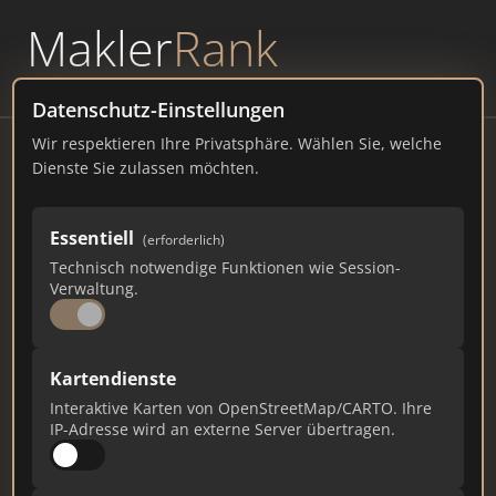
Makler
Rank
powered by
WAVEPOINT
Datenschutz-Einstellungen
Wir respektieren Ihre Privatsphäre. Wählen Sie, welche
Finesse Pinneberg
Dienste Sie zulassen möchten.
finesse-pinneberg.de
Essentiell
68
1
0
(erforderlich)
Technisch notwendige Funktionen wie Session-
Verwaltung.
Gesamtpunkte
Städte
Top 10 Rankings
Kartendienste
Ist das Ihr Unternehmen?
Interaktive Karten von OpenStreetMap/CARTO. Ihre
Verifizieren Sie Ihr Profil, bearbeiten Sie Ihre
IP-Adresse wird an externe Server übertragen.
Daten und erhalten Sie monatliche Ranking-
Updates.
Profil beanspruchen