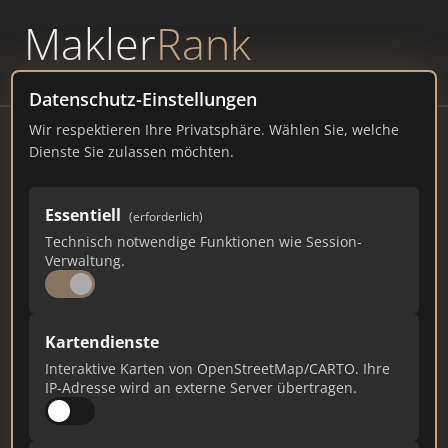
Makler
Rank
powered by
WAVEPOINT
Datenschutz-Einstellungen
Wir respektieren Ihre Privatsphäre. Wählen Sie, welche
ERB Living Immobilien
Dienste Sie zulassen möchten.
Rheinstraße 34, 56235 Ransbach-Baumbach
Essentiell
(erforderlich)
erbliving-immobilien.de
Technisch notwendige Funktionen wie Session-
Verwaltung.
423
5
13
Gesamtpunkte
Städte
Top 10 Rankings
Kartendienste
Interaktive Karten von OpenStreetMap/CARTO. Ihre
IP-Adresse wird an externe Server übertragen.
Ist das Ihr Unternehmen?
Verifizieren Sie Ihr Profil, bearbeiten Sie Ihre
Daten und erhalten Sie monatliche Ranking-