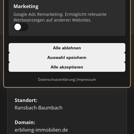
Updates.
Marketing
Profil beanspruchen
Google Ads Remarketing. Ermöglicht relevante
Werbeanzeigen auf anderen Websites.
Alle ablehnen
Auswahl speichern
Firmenprofil
🥇 Top 3
Alle akzeptieren
Typ:
Datenschutzerklärung
|
Impressum
Einzelner Makler
Standort:
Ransbach-Baumbach
Domain:
erbliving-immobilien.de