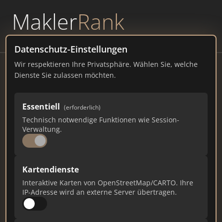
Makler
Rank
powered by
WAVEPOINT
Datenschutz-Einstellungen
Wir respektieren Ihre Privatsphäre. Wählen Sie, welche
Ella Henke Immobilien GmbH
Dienste Sie zulassen möchten.
Braunschweig
Humboldtstraße 6, 38106 Braunschweig
Essentiell
(erforderlich)
Technisch notwendige Funktionen wie Session-
ella-henke-immobilien.de
Verwaltung.
1.062
14
30
Kartendienste
Gesamtpunkte
Städte
Top 10 Rankings
Interaktive Karten von OpenStreetMap/CARTO. Ihre
IP-Adresse wird an externe Server übertragen.
Ist das Ihr Unternehmen?
Verifizieren Sie Ihr Profil, bearbeiten Sie Ihre