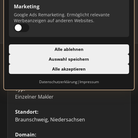
Marketing
Daten und erhalten Sie monatliche Ranking-
Updates.
Google Ads Remarketing. Ermöglicht relevante
Werbeanzeigen auf anderen Websites.
Profil beanspruchen
Alle ablehnen
Auswahl speichern
Alle akzeptieren
Firmenprofil
⭐ Etabliert
🥇 Top 3
Datenschutzerklärung
|
Impressum
Typ:
Einzelner Makler
Standort:
Braunschweig, Niedersachsen
Domain: