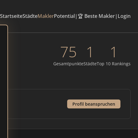
Startseite
Städte
Makler
Potential
|
🏆 Beste Makler
|
Login
75
1
1
Gesamtpunkte
Städte
Top 10 Rankings
Profil beanspruchen