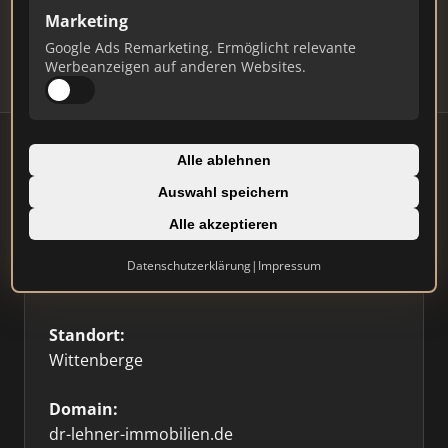
Updates.
Marketing
Profil beanspruchen
Google Ads Remarketing. Ermöglicht relevante
Werbeanzeigen auf anderen Websites.
Alle ablehnen
Auswahl speichern
Firmenprofil
⭐ Etabliert
🥇 Top 3
Alle akzeptieren
Typ:
Datenschutzerklärung
|
Impressum
Einzelner Makler
Standort:
Wittenberge
Domain:
dr-lehner-immobilien.de