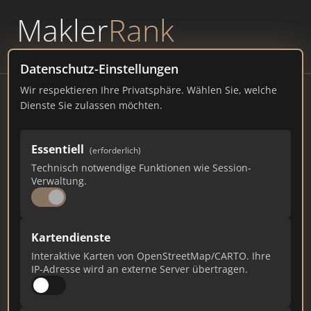
Makler
Rank
powered by
WAVEPOINT
Datenschutz-Einstellungen
Wir respektieren Ihre Privatsphäre. Wählen Sie, welche
Dr. Lehner Immobilien Wittenberge
Dienste Sie zulassen möchten.
August-Bebel-Straße 41, 19322 Wittenberge
Essentiell
(erforderlich)
dr-lehner-immobilien.de
Technisch notwendige Funktionen wie Session-
Verwaltung.
3.363
16
114
Gesamtpunkte
Städte
Top 10 Rankings
Kartendienste
Interaktive Karten von OpenStreetMap/CARTO. Ihre
IP-Adresse wird an externe Server übertragen.
Ist das Ihr Unternehmen?
Verifizieren Sie Ihr Profil, bearbeiten Sie Ihre
Daten und erhalten Sie monatliche Ranking-