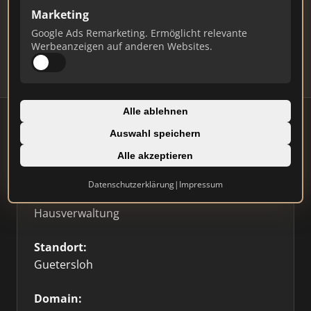
Marketing
Daten und erhalten Sie monatliche Ranking-
Updates.
Google Ads Remarketing. Ermöglicht relevante
Werbeanzeigen auf anderen Websites.
Profil beanspruchen
Alle ablehnen
Auswahl speichern
Firmenprofil
Alle akzeptieren
Datenschutzerklärung
|
Impressum
Typ:
Hausverwaltung
Standort:
Guetersloh
Domain: