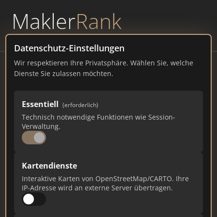
Makler
Rank
powered by
WAVEPOINT
Datenschutz-Einstellungen
Wir respektieren Ihre Privatsphäre. Wählen Sie, welche
Dr. Aßmann Vermietungs- und
Dienste Sie zulassen möchten.
Verwaltungs-GmbH
Prinzenstraße 8, 33330 Guetersloh
Essentiell
(erforderlich)
Technisch notwendige Funktionen wie Session-
drassmann.de
Verwaltung.
17
1
0
Kartendienste
Gesamtpunkte
Städte
Top 10 Rankings
Interaktive Karten von OpenStreetMap/CARTO. Ihre
IP-Adresse wird an externe Server übertragen.
Ist das Ihr Unternehmen?
Verifizieren Sie Ihr Profil, bearbeiten Sie Ihre