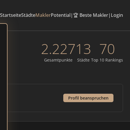
Startseite
Städte
Makler
Potential
|
🏆 Beste Makler
|
Login
2.227
13
70
Gesamtpunkte
Städte
Top 10 Rankings
Profil beanspruchen