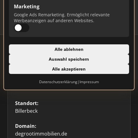
Updates.
Marketing
Profil beanspruchen
Google Ads Remarketing. Ermöglicht relevante
Werbeanzeigen auf anderen Websites.
Alle ablehnen
Auswahl speichern
Firmenprofil
⭐ Etabliert
🥇 Top 3
Alle akzeptieren
Typ:
Datenschutzerklärung
|
Impressum
Einzelner Makler
Standort:
Billerbeck
Domain:
degrootimmobilien.de