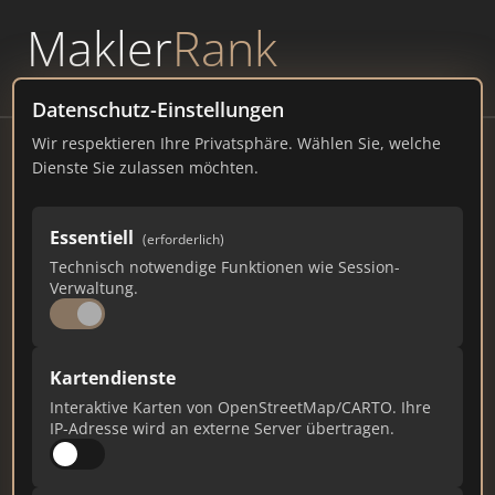
Makler
Rank
powered by
WAVEPOINT
Datenschutz-Einstellungen
Wir respektieren Ihre Privatsphäre. Wählen Sie, welche
DE GROOT Immobilien | Billerbeck
Dienste Sie zulassen möchten.
Markt 4, 48727 Billerbeck
Essentiell
(erforderlich)
degrootimmobilien.de
Technisch notwendige Funktionen wie Session-
Verwaltung.
2.461
13
50
Gesamtpunkte
Städte
Top 10 Rankings
Kartendienste
Interaktive Karten von OpenStreetMap/CARTO. Ihre
IP-Adresse wird an externe Server übertragen.
Ist das Ihr Unternehmen?
Verifizieren Sie Ihr Profil, bearbeiten Sie Ihre
Daten und erhalten Sie monatliche Ranking-