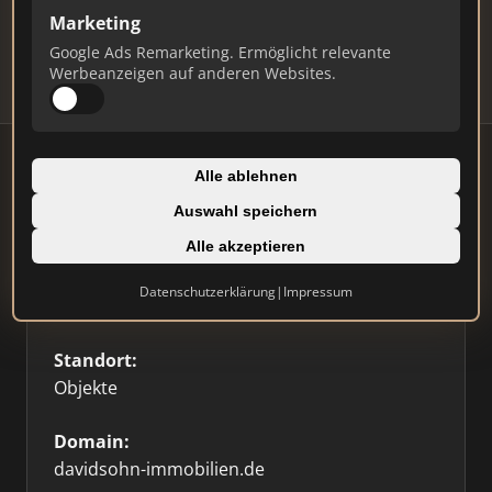
Updates.
Marketing
Profil beanspruchen
Google Ads Remarketing. Ermöglicht relevante
Werbeanzeigen auf anderen Websites.
Alle ablehnen
Auswahl speichern
Firmenprofil
Alle akzeptieren
Typ:
Datenschutzerklärung
|
Impressum
Einzelner Makler
Standort:
Objekte
Domain:
davidsohn-immobilien.de