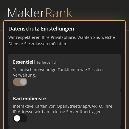
Makler
Rank
powered by
WAVEPOINT
Datenschutz-Einstellungen
Wir respektieren Ihre Privatsphäre. Wählen Sie, welche
Davidsohn Immobilien
Dienste Sie zulassen möchten.
Obernstraße 51, 01251 Objekte
Essentiell
(erforderlich)
davidsohn-immobilien.de
Technisch notwendige Funktionen wie Session-
Verwaltung.
433
3
9
Gesamtpunkte
Städte
Top 10 Rankings
Kartendienste
Interaktive Karten von OpenStreetMap/CARTO. Ihre
IP-Adresse wird an externe Server übertragen.
Ist das Ihr Unternehmen?
Verifizieren Sie Ihr Profil, bearbeiten Sie Ihre
Daten und erhalten Sie monatliche Ranking-