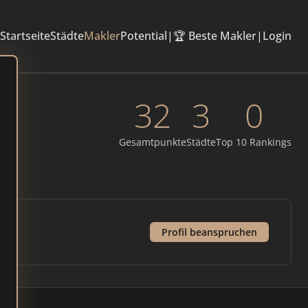
Startseite
Städte
Makler
Potential
|
🏆 Beste Makler
|
Login
32
3
0
Gesamtpunkte
Städte
Top 10 Rankings
Profil beanspruchen