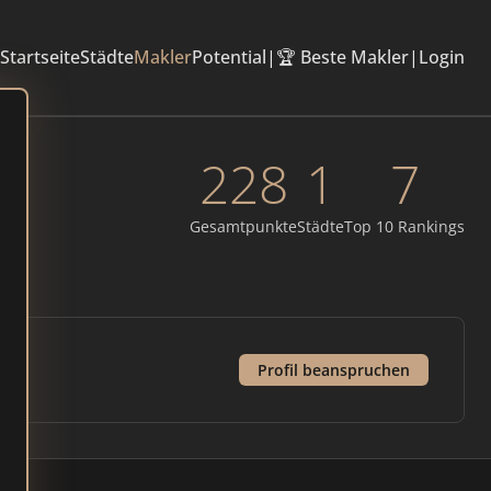
Startseite
Städte
Makler
Potential
|
🏆 Beste Makler
|
Login
228
1
7
Gesamtpunkte
Städte
Top 10 Rankings
Profil beanspruchen