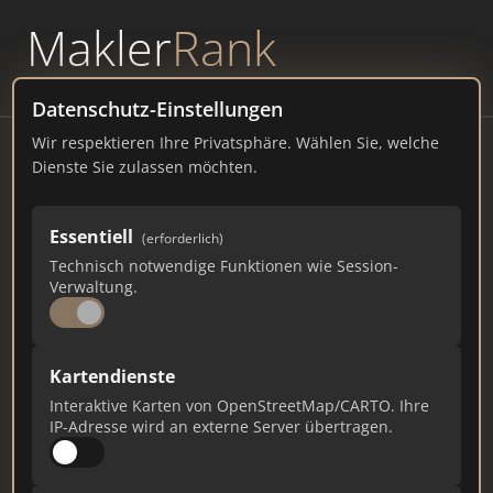
Makler
Rank
powered by
WAVEPOINT
Datenschutz-Einstellungen
Wir respektieren Ihre Privatsphäre. Wählen Sie, welche
Bender & Bender Immobilien Gruppe
Dienste Sie zulassen möchten.
GmbH | Immobilienmakler
Altenkirchen
Essentiell
(erforderlich)
Bahnhofstr. 1, 57610 Altenkirchen
Technisch notwendige Funktionen wie Session-
Verwaltung.
bender-immobilien.de
5.401
40
147
Kartendienste
Interaktive Karten von OpenStreetMap/CARTO. Ihre
Gesamtpunkte
Städte
Top 10 Rankings
IP-Adresse wird an externe Server übertragen.