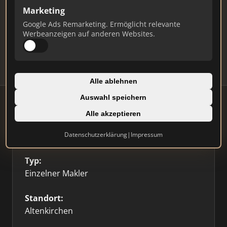
Ist das Ihr Unternehmen?
Marketing
Verifizieren Sie Ihr Profil, bearbeiten Sie Ihre
Google Ads Remarketing. Ermöglicht relevante
Daten und erhalten Sie monatliche Ranking-
Werbeanzeigen auf anderen Websites.
Updates.
Profil beanspruchen
Alle ablehnen
Auswahl speichern
Alle akzeptieren
Firmenprofil
⭐ Etabliert
🥇 Top 3
Datenschutzerklärung
|
Impressum
Typ:
Einzelner Makler
Standort:
Altenkirchen