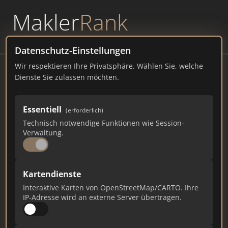
Makler
Rank
powered by
WAVEPOINT
Datenschutz-Einstellungen
Wir respektieren Ihre Privatsphäre. Wählen Sie, welche
Behr Immobilien
Dienste Sie zulassen möchten.
Salomon-Goldschmidt-Straße 11, 16225
Eberswalde
Essentiell
(erforderlich)
Technisch notwendige Funktionen wie Session-
behr-immobilien.de
Verwaltung.
178
2
6
Kartendienste
Gesamtpunkte
Städte
Top 10 Rankings
Interaktive Karten von OpenStreetMap/CARTO. Ihre
IP-Adresse wird an externe Server übertragen.
Ist das Ihr Unternehmen?
Verifizieren Sie Ihr Profil, bearbeiten Sie Ihre