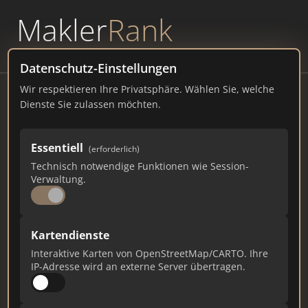
Makler
Rank
powered by
WAVEPOINT
Datenschutz-Einstellungen
Wir respektieren Ihre Privatsphäre. Wählen Sie, welche
Barbing
Dienste Sie zulassen möchten.
Kirchstraße 1, 93092 Barbing Telefon
Essentiell
(erforderlich)
barbing.de
Technisch notwendige Funktionen wie Session-
Verwaltung.
128
1
3
Gesamtpunkte
Städte
Top 10 Rankings
Kartendienste
Interaktive Karten von OpenStreetMap/CARTO. Ihre
IP-Adresse wird an externe Server übertragen.
Ist das Ihr Unternehmen?
Verifizieren Sie Ihr Profil, bearbeiten Sie Ihre
Daten und erhalten Sie monatliche Ranking-