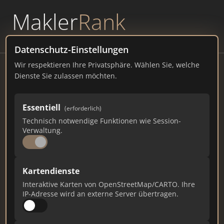
Makler
Rank
powered by
WAVEPOINT
Datenschutz-Einstellungen
Wir respektieren Ihre Privatsphäre. Wählen Sie, welche
As Immobilien
Dienste Sie zulassen möchten.
as-immobilien.net
Essentiell
61
3
1
(erforderlich)
Technisch notwendige Funktionen wie Session-
Verwaltung.
Gesamtpunkte
Städte
Top 10 Rankings
Kartendienste
Ist das Ihr Unternehmen?
Interaktive Karten von OpenStreetMap/CARTO. Ihre
Verifizieren Sie Ihr Profil, bearbeiten Sie Ihre
IP-Adresse wird an externe Server übertragen.
Daten und erhalten Sie monatliche Ranking-
Updates.
Profil beanspruchen