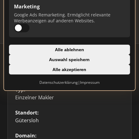
Marketing
Daten und erhalten Sie monatliche Ranking-
Updates.
Google Ads Remarketing. Ermöglicht relevante
Werbeanzeigen auf anderen Websites.
Profil beanspruchen
Alle ablehnen
Auswahl speichern
Alle akzeptieren
Firmenprofil
⭐ Etabliert
🥇 Top 3
Datenschutzerklärung
|
Impressum
Typ:
Einzelner Makler
Standort:
Gütersloh
Domain: