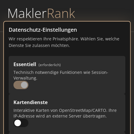
Makler
Rank
powered by
WAVEPOINT
Datenschutz-Einstellungen
Wir respektieren Ihre Privatsphäre. Wählen Sie, welche
Anja Brokbals ImmobilienBewertung
Dienste Sie zulassen möchten.
& ImmobilienVermittlung
Postdamm 210, 33334 Gütersloh
Essentiell
(erforderlich)
Technisch notwendige Funktionen wie Session-
brokbals-immobilien.de
Verwaltung.
620
4
16
Kartendienste
Gesamtpunkte
Städte
Top 10 Rankings
Interaktive Karten von OpenStreetMap/CARTO. Ihre
IP-Adresse wird an externe Server übertragen.
Ist das Ihr Unternehmen?
Verifizieren Sie Ihr Profil, bearbeiten Sie Ihre