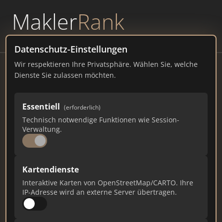
Makler
Rank
powered by
WAVEPOINT
Datenschutz-Einstellungen
Wir respektieren Ihre Privatsphäre. Wählen Sie, welche
AKS Immobilien
Dienste Sie zulassen möchten.
Gadderbaumer Str. 19A, 33602 Bielefeld
Essentiell
(erforderlich)
aksimmobilien.de
Technisch notwendige Funktionen wie Session-
Verwaltung.
158
1
6
Gesamtpunkte
Städte
Top 10 Rankings
Kartendienste
Interaktive Karten von OpenStreetMap/CARTO. Ihre
IP-Adresse wird an externe Server übertragen.
Ist das Ihr Unternehmen?
Verifizieren Sie Ihr Profil, bearbeiten Sie Ihre
Daten und erhalten Sie monatliche Ranking-